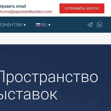
править email
ОТПРАВИТЬ ЗАПРОС
lcome@expostandbuilders.com
ПОНЕНТАМ
RU
: Пространство
ыставок