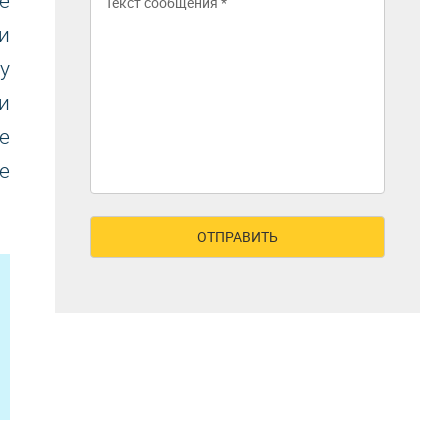
е
и
у
и
е
е