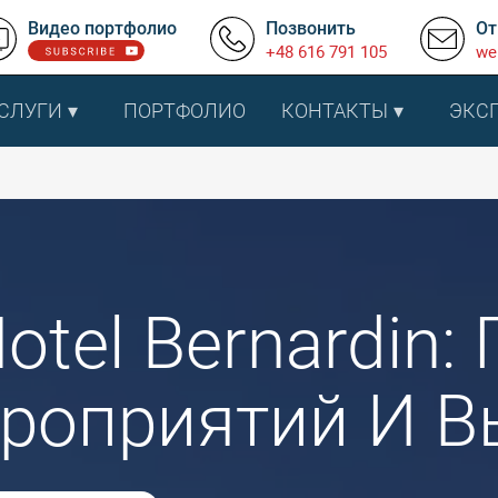
Видео портфолио
Позвонить
От
+48 616 791 105
we
СЛУГИ
ПОРТФОЛИО
КОНТАКТЫ
ЭКС
n
otel Bernardin
роприятий И В