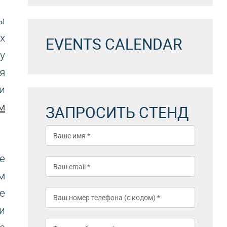
ы
х
EVENTS CALENDAR
у
я
и
м
ЗАПРОСИТЬ СТЕНД
е
м
е
и