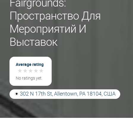
Fairgrounds:
Пространство Для
Мероприятий И
Выставок
Average rating
★
★
★
★
★
★
★
★
★
★
No ratings yet
302 N 17th St, Allentown, PA 18104, США