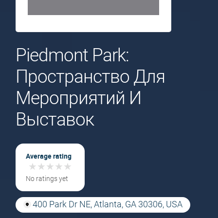
Piedmont Park:
Пространство Для
Мероприятий И
Выставок
Average rating
★
★
★
★
★
★
★
★
★
★
No ratings yet
400 Park Dr NE, Atlanta, GA 30306, USA