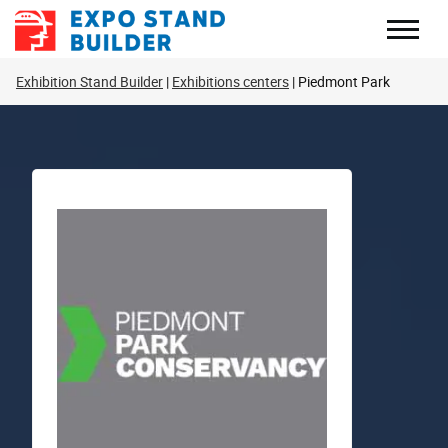
Перейти
к
содержанию
Exhibition Stand Builder
Exhibitions centers
Piedmont Park