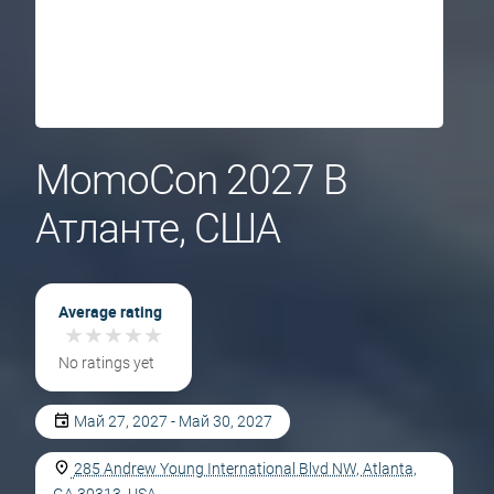
MomoCon 2027 В
Атланте, США
Average rating
★
★
★
★
★
★
★
★
★
★
No ratings yet
Май 27, 2027 - Май 30, 2027
285 Andrew Young International Blvd NW, Atlanta,