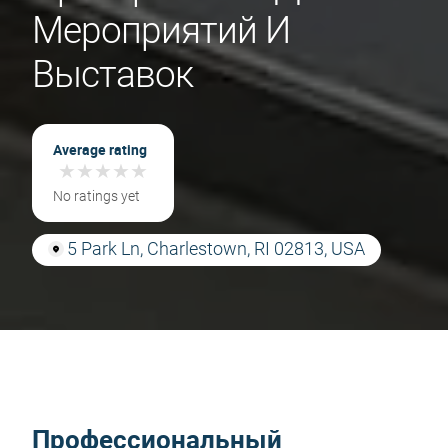
Мероприятий И
Выставок
Average rating
★
★
★
★
★
★
★
★
★
★
No ratings yet
5 Park Ln, Charlestown, RI 02813, USA
Профессиональный