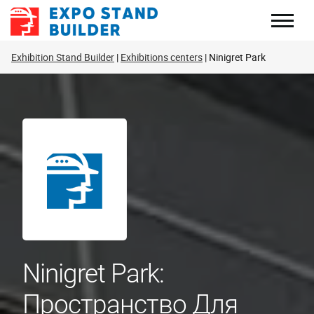
Перейти
к
содержанию
Exhibition Stand Builder
Exhibitions centers
Ninigret Park
Ninigret Park:
Пространство Для