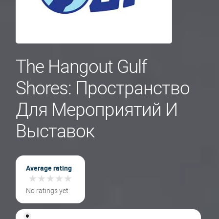
The Hangout Gulf
Shores: Пространство
Для Мероприятий И
Выставок
Average rating
★
★
★
★
★
★
★
★
★
★
No ratings yet