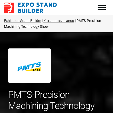
Перейти
к
содержанию
Exhibition Stand Builder
Каталог выставок
PMTS-Precision
Machining Technology Show
PMTS-Precision
Machining Technology