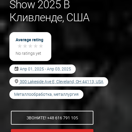
Show 2025 В
Кливленде, США
Average rating
★
★
★
★
★
★
★
★
★
★
No ratings yet
Апр 01, 2025 - Апр 03, 2025
300 Lakeside Ave E, Cleveland, OH 44113, USA
Металлообработка, металлургия
ЗВОНИТЕ! +48 616 791 105