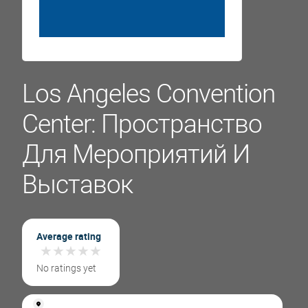
Los Angeles Convention
Center: Пространство
Для Мероприятий И
Выставок
Average rating
★
★
★
★
★
★
★
★
★
★
No ratings yet