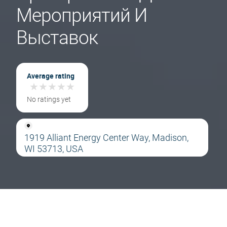
Мероприятий И
Выставок
Average rating
★
★
★
★
★
★
★
★
★
★
No ratings yet
1919 Alliant Energy Center Way, Madison,
WI 53713, USA