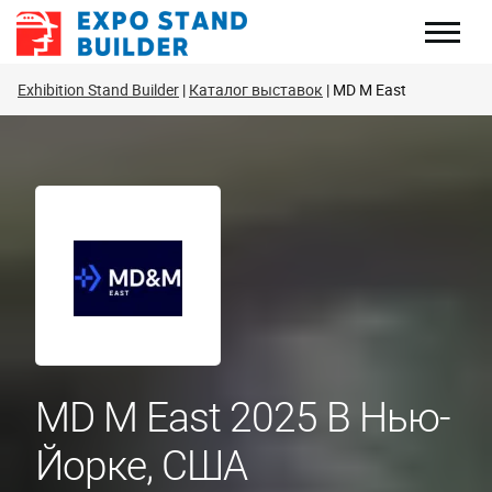
Перейти
к
содержанию
Exhibition Stand Builder
Каталог выставок
MD M East
MD M East 2025 В Нью-
Йорке, США