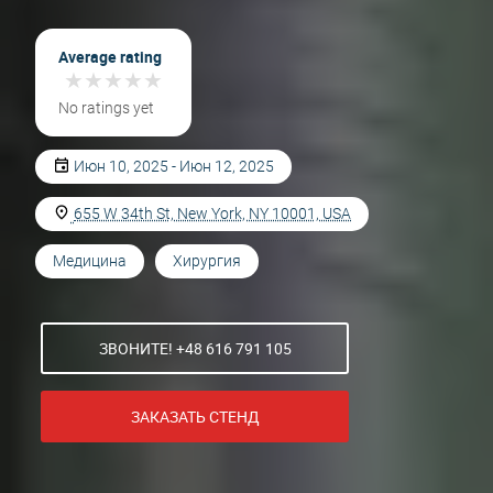
Average rating
★
★
★
★
★
★
★
★
★
★
No ratings yet
Июн 10, 2025 - Июн 12, 2025
655 W 34th St, New York, NY 10001, USA
Медицина
Хирургия
ЗВОНИТЕ! +48 616 791 105
ЗАКАЗАТЬ СТЕНД