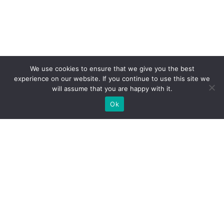
We use cookies to ensure that we give you the best
experience on our website. If you continue to use this site we
will assume that you are happy with it.
Ok
Какие типы выставочных
стендов мы можем вам
предложить