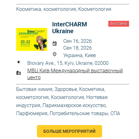
Косметика, косметология
,
Косметология
InterCHARM
Выставка
Ukraine
Сен 16, 2026
Сен 18, 2026
Украина, Киев
Brovary Ave., 15, Kyiv, Ukraine, 02000
МВЦ Київ-Международный выставочный
центр
Бытовая химия
,
Здоровье
,
Косметика,
косметология
,
Косметология
,
Ногтевая
индустрия
,
Парикмахерское искусство
,
Парфюмерия
,
Потребительские товары
,
СПА
БОЛЬШЕ МЕРОПРИЯТИЙ