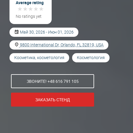
Average rating
★
★
★
★
★
★
★
★
★
★
No ratings yet
Май 30, 2026 - Июн 01, 2026
9800 International Dr, Orlando, FL 32819, USA
Косметика, косметология
Косметология
ЗВОНИТЕ! +48 616 791 105
ЗАКАЗАТЬ СТЕНД