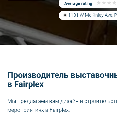
★
★
★
★
★
★
★
★
Average rating
1101 W McKinley Ave, 
Производитель выставочны
в Fairplex
Мы предлагаем вам дизайн и строительст
мероприятиях в Fairplex.