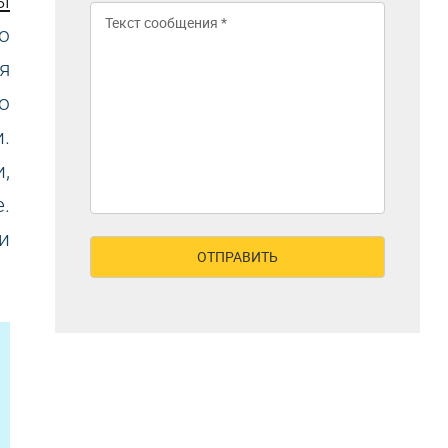
ы
о
я
о
.
,
.
и