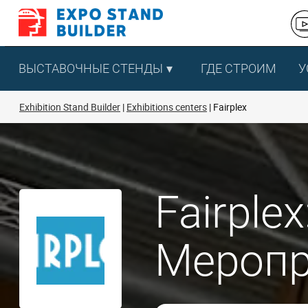
Перейти
к
содержанию
ВЫСТАВОЧНЫЕ СТЕНДЫ
ГДЕ СТРОИМ
У
Exhibition Stand Builder
Exhibitions centers
Fairplex
Fairple
Меропр