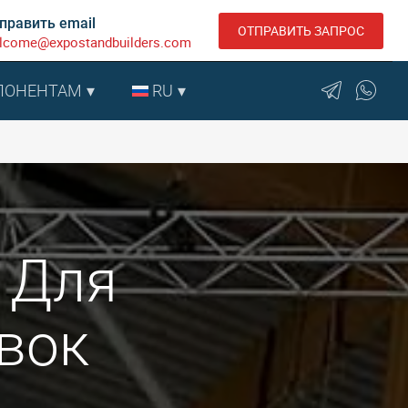
править email
ОТПРАВИТЬ ЗАПРОС
lcome@expostandbuilders.com
ПОНЕНТАМ
RU
о Для
вок