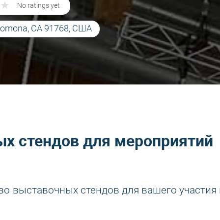
★
★
No ratings yet
Pomona, CA 91768, США
х стендов для мероприятий
во выставочных стендов для вашего участия 