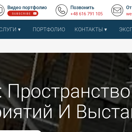
Видео портфолио
Позвонить
От
+48 616 791 105
we
СЛУГИ
ПОРТФОЛИО
КОНТАКТЫ
ЭКС
x: Пространств
иятий И Выста