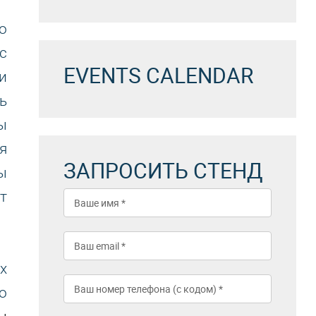
о
с
EVENTS CALENDAR
и
ь
ы
я
ЗАПРОСИТЬ СТЕНД
ы
т
х
о