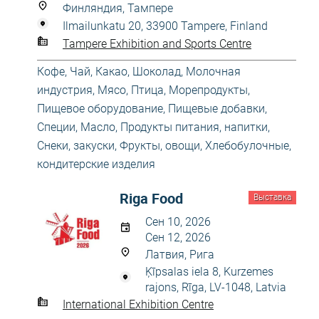
Финляндия, Тампере
Ilmailunkatu 20, 33900 Tampere, Finland
Tampere Exhibition and Sports Centre
Кофе, Чай, Какао, Шоколад
,
Молочная
индустрия
,
Мясо, Птица, Морепродукты
,
Пищевое оборудование
,
Пищевые добавки,
Специи, Масло
,
Продукты питания, напитки
,
Снеки, закуски
,
Фрукты, овощи
,
Хлебобулочные,
кондитерские изделия
Riga Food
Выставка
Сен 10, 2026
Сен 12, 2026
Латвия, Рига
Ķīpsalas iela 8, Kurzemes
rajons, Rīga, LV-1048, Latvia
International Exhibition Centre