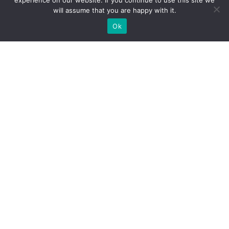
experience on our website. If you continue to use this site we
will assume that you are happy with it.
Ok
Какие типы выставочных
стендов мы можем вам
предложить