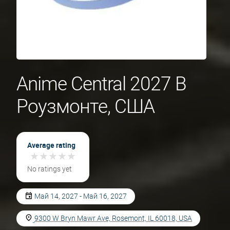
Anime Central 2027 В
Роузмонте, США
Average rating
★
★
★
★
★
★
★
★
★
★
No ratings yet
Май 14, 2027 - Май 16, 2027
9300 W Bryn Mawr Ave, Rosemont, IL 60018, USA