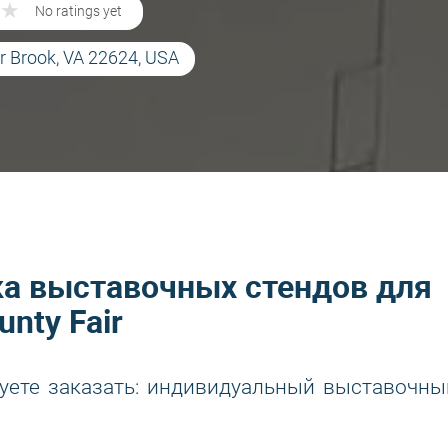
★
★
No ratings yet
ar Brook, VA 22624, USA
ка выставочных стендов для
nty Fair
уете заказать: индивидуальный выставочны