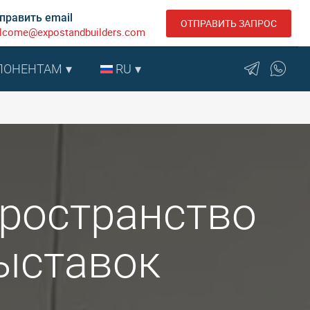
править email
ОТПРАВИТЬ ЗАПРОС
lcome@expostandbuilders.com
ПОНЕНТАМ
RU
 Пространство
ыставок