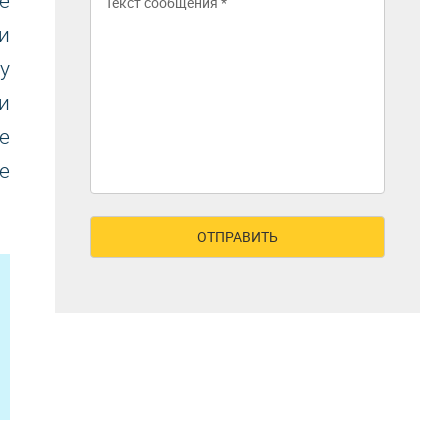
е
и
у
и
е
е