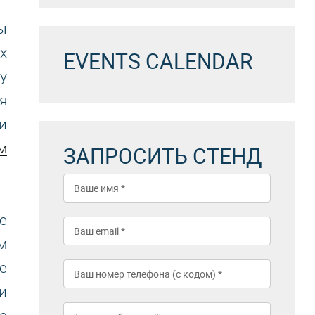
ы
х
EVENTS CALENDAR
у
я
и
м
ЗАПРОСИТЬ СТЕНД
е
м
е
и