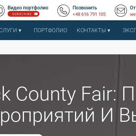
Видео портфолио
Позвонить
От
+48 616 791 105
we
СЛУГИ
ПОРТФОЛИО
КОНТАКТЫ
ЭКС
ck County Fair:
роприятий И В