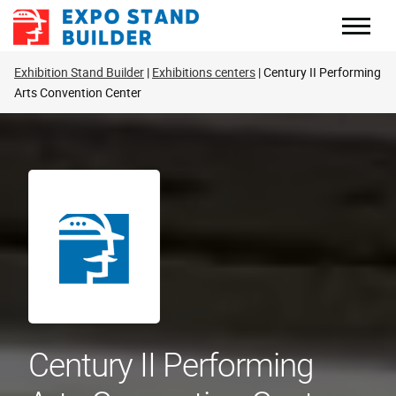
Перейти
к
содержанию
Exhibition Stand Builder
Exhibitions centers
Century II Performing
Arts Convention Center
Century II Performing