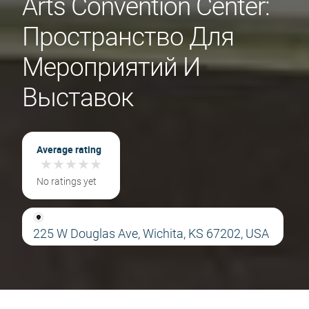
Arts Convention Center:
Пространство Для
Мероприятий И
Выставок
Average rating
★
★
★
★
★
★
★
★
★
★
No ratings yet
225 W Douglas Ave, Wichita, KS 67202, USA