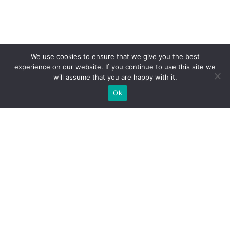
We use cookies to ensure that we give you the best
experience on our website. If you continue to use this site we
will assume that you are happy with it.
Ok
МЫ ГОТОВЫ ПОСТРОИТЬ ДЛЯ
ВАС ЭКСКЛЮЗИВНЫЙ
ВЫСТАВОЧНЫЙ СТЕНД