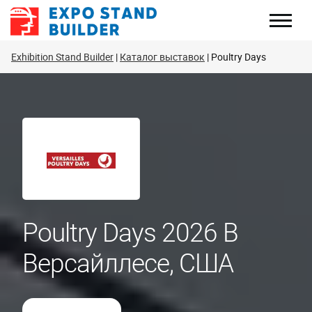
Перейти
к
содержанию
Exhibition Stand Builder
Каталог выставок
Poultry Days
Poultry Days 2026 В
Версайллесе, США