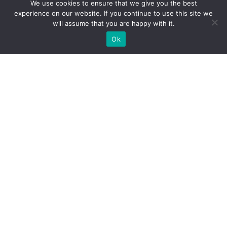
We use cookies to ensure that we give you the best
experience on our website. If you continue to use this site we
will assume that you are happy with it.
Ok
Какие типы выставочных
стендов мы можем вам
предложить