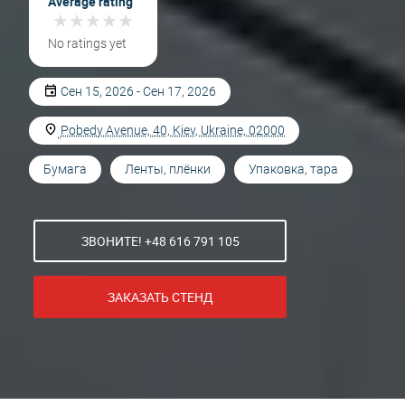
Average rating
★
★
★
★
★
★
★
★
★
★
No ratings yet
Сен 15, 2026 - Сен 17, 2026
Pobedy Avenue, 40, Kiev, Ukraine, 02000
Бумага
Ленты, плёнки
Упаковка, тара
ЗВОНИТЕ! +48 616 791 105
ЗАКАЗАТЬ СТЕНД