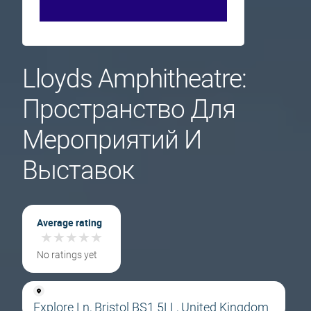
Lloyds Amphitheatre:
Пространство Для
Мероприятий И
Выставок
Average rating
★
★
★
★
★
★
★
★
★
★
No ratings yet
Explore Ln, Bristol BS1 5LL, United Kingdom