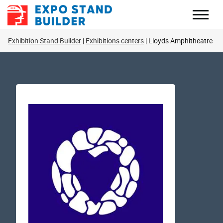
Перейти
к
содержанию
Exhibition Stand Builder
Exhibitions centers
Lloyds Amphitheatre