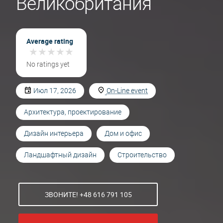
Великобритания
Average rating
★
★
★
★
★
★
★
★
★
★
No ratings yet
Июл 17, 2026
On-Line event
Архитектура, проектирование
Дизайн интерьера
Дом и офис
Ландшафтный дизайн
Строительство
ЗВОНИТЕ! +48 616 791 105