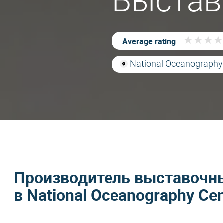
Выстав
★
★
★
★
★
★
★
★
Average rating
National Oceanography
Производитель выставочны
в National Oceanography Cen