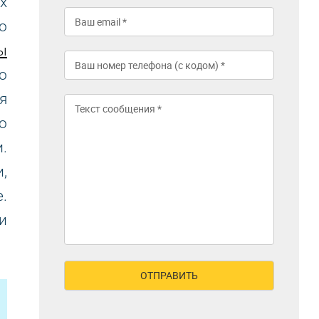
х
о
ы
о
я
о
.
,
.
и