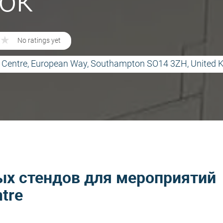
ок
★
★
No ratings yet
 Centre, European Way, Southampton SO14 3ZH, United
х стендов для мероприятий
tre