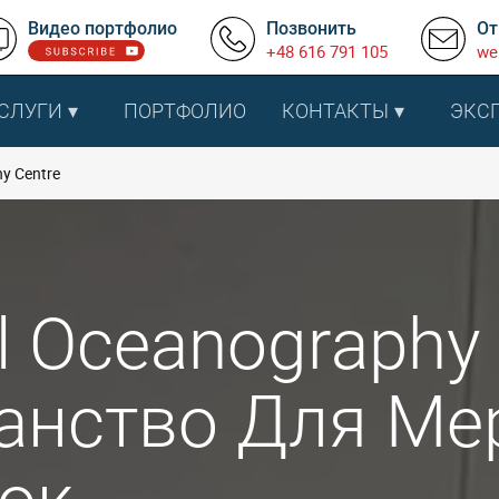
Видео портфолио
Позвонить
От
+48 616 791 105
we
СЛУГИ
ПОРТФОЛИО
КОНТАКТЫ
ЭКС
y Centre
l Oceanography 
анство Для Ме