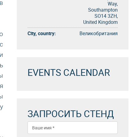
в
Way,
Southampton
SO14 3ZH,
United Kingdom
City, country:
Великобритания
о
с
и
ь
EVENTS CALENDAR
ы
я
ы
y
ЗАПРОСИТЬ СТЕНД