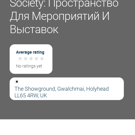
Society: Пространство
Для Мероприятий И
Выставок
Average rating
★
★
★
★
★
★
★
★
★
★
No ratings yet
The Showground, Gwalchmai, Holyhead
LL65 4RW, UK