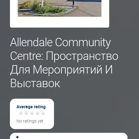
Allendale Community
Centre: Пространство
Для Мероприятий И
Выставок
Average rating
★
★
★
★
★
★
★
★
★
★
No ratings yet