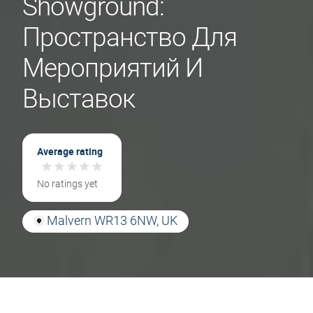
Showground:
Пространство Для
Мероприятий И
Выставок
Average rating
★
★
★
★
★
★
★
★
★
★
No ratings yet
Malvern WR13 6NW, UK