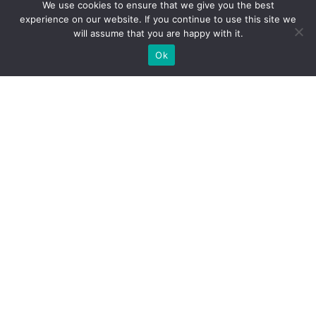
We use cookies to ensure that we give you the best
experience on our website. If you continue to use this site we
will assume that you are happy with it.
Ok
МЫ ГОТОВЫ ПОСТРОИТЬ ДЛЯ
ВАС ЭКСКЛЮЗИВНЫЙ
ВЫСТАВОЧНЫЙ СТЕНД
ТРЕБУЕТСЯ ЗАСТРОЙЩИК ВЫСТАВОЧНОГО СТЕНДА
ДЛЯ ВЫСТАВКИ?