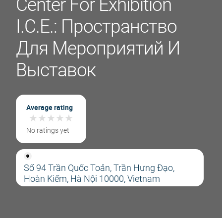
Center For Exhibition
I.C.E.: Пространство
Для Мероприятий И
Выставок
Average rating
★
★
★
★
★
★
★
★
★
★
No ratings yet
Số 94 Trần Quốc Toản, Trần Hưng Đạo,
Hoàn Kiếm, Hà Nội 10000, Vietnam