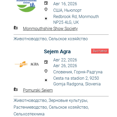
Авг 16, 2026
США, Ньюпорт
Redbrook Rd, Monmouth
NP25 4LG, UK
Monmouthshire Show Society
Животноводство
,
Сельское хозяйство
Sejem Agra
Выставка
Авг 22, 2026
Авг 26, 2026
Словения, Горня-Радгуна
Cesta na stadion 2, 9250
Gornja Radgona, Slovenia
Pomurski Sejem
Животноводство
,
Зерновые культуры
,
Растениеводство
,
Сельское хозяйство
,
Сельхозтехника