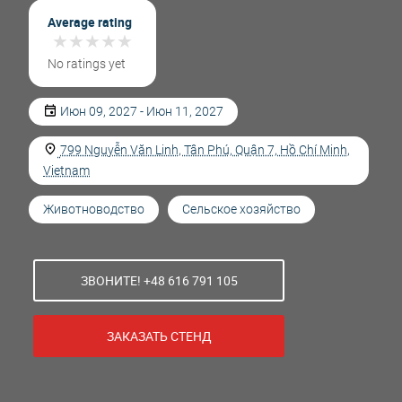
Average rating
★
★
★
★
★
★
★
★
★
★
No ratings yet
Июн 09, 2027 - Июн 11, 2027
799 Nguyễn Văn Linh, Tân Phú, Quận 7, Hồ Chí Minh,
Vietnam
Животноводство
Сельское хозяйство
ЗВОНИТЕ! +48 616 791 105
ЗАКАЗАТЬ СТЕНД