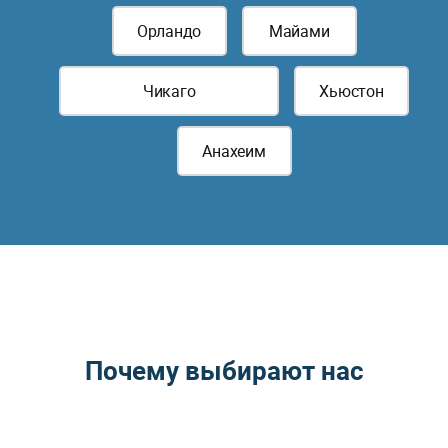
Орландо
Майами
Чикаго
Хьюстон
Анахеим
Почему выбирают нас