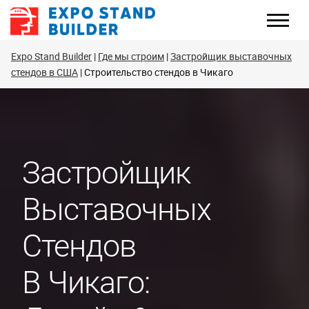
Перейти
к
содержанию
Expo Stand Builder
Где мы строим
Застройщик выставочных
стендов в США
Строительство стендов в Чикаго
Застройщик
Выставочных
Стендов
В Чикаго: