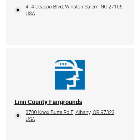
414 Deacon Blvd, Winston-Salem, NC 27105,
USA
Linn County Fairgrounds
3700 Knox Butte Rd E, Albany, OR 97322,
USA