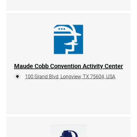
Maude Cobb Convention Activity Center
100 Grand Blvd, Longview, TX 75604, USA