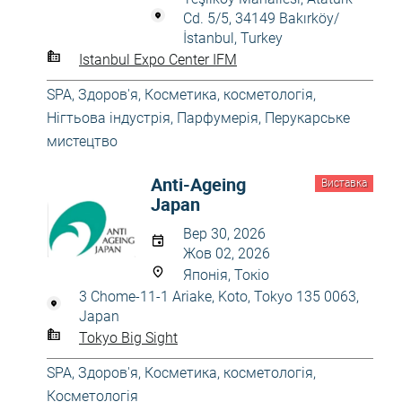
Cd. 5/5, 34149 Bakırköy/
İstanbul, Turkey
Istanbul Expo Center IFM
SPA
,
Здоров'я
,
Косметика, косметологія
,
Нігтьова індустрія
,
Парфумерія
,
Перукарське
мистецтво
Anti-Ageing
Виставка
Japan
Вер 30, 2026
Жов 02, 2026
Японія, Токіо
3 Chome-11-1 Ariake, Koto, Tokyo 135 0063,
Japan
Tokyo Big Sight
SPA
,
Здоров'я
,
Косметика, косметологія
,
Косметологія