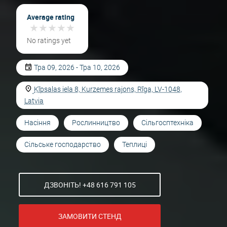
Average rating
★
★
★
★
★
★
★
★
★
★
No ratings yet
Тра 09, 2026 - Тра 10, 2026
Ķīpsalas iela 8, Kurzemes rajons, Rīga, LV-1048,
Latvia
Насіння
Рослинництво
Сільгосптехніка
Сільське господарство
Теплиці
ДЗВОНІТЬ! +48 616 791 105
ЗАМОВИТИ СТЕНД