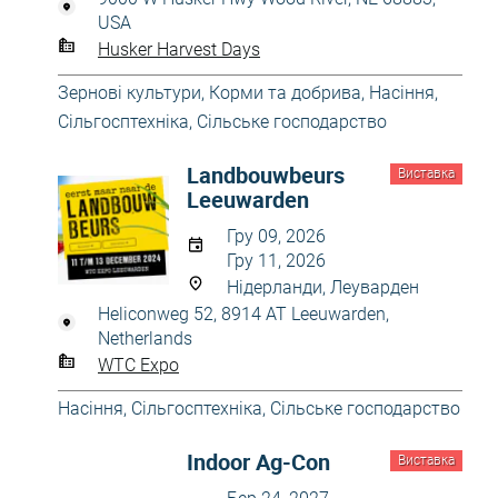
USA
Husker Harvest Days
Зернові культури
,
Корми та добрива
,
Насіння
,
Сільгосптехніка
,
Сільське господарство
Landbouwbeurs
Виставка
Leeuwarden
Гру 09, 2026
Гру 11, 2026
Нідерланди, Леуварден
Heliconweg 52, 8914 AT Leeuwarden,
Netherlands
WTC Expo
Насіння
,
Сільгосптехніка
,
Сільське господарство
Indoor Ag-Con
Виставка