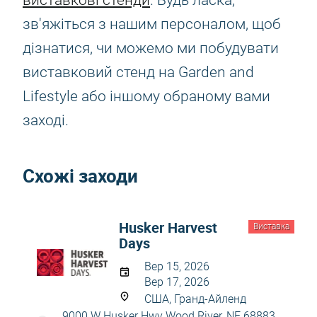
виставкові стенди
. Будь ласка,
зв'яжіться з нашим персоналом, щоб
дізнатися, чи можемо ми побудувати
виставковий стенд на Garden and
Lifestyle або іншому обраному вами
заході.
Схожі заходи
Husker Harvest
Виставка
Days
Вер 15, 2026
Вер 17, 2026
США, Гранд-Айленд
9000 W Husker Hwy Wood River, NE 68883,