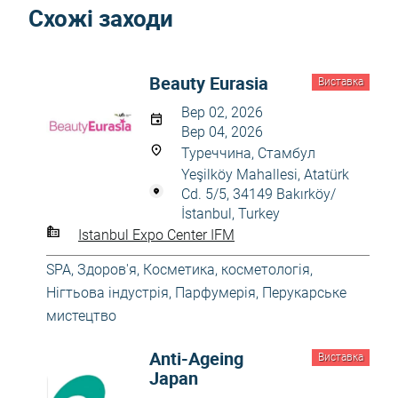
Схожі заходи
Beauty Eurasia
Виставка
Вер 02, 2026
Вер 04, 2026
Туреччина, Стамбул
Yeşilköy Mahallesi, Atatürk
Cd. 5/5, 34149 Bakırköy/
İstanbul, Turkey
Istanbul Expo Center IFM
SPA
,
Здоров'я
,
Косметика, косметологія
,
Нігтьова індустрія
,
Парфумерія
,
Перукарське
мистецтво
Anti-Ageing
Виставка
Japan