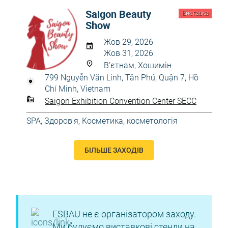
Saigon Beauty
Виставка
Show
Жов 29, 2026
Жов 31, 2026
В'єтнам, Хошимін
799 Nguyễn Văn Linh, Tân Phú, Quận 7, Hồ
Chí Minh, Vietnam
Saigon Exhibition Convention Center SECC
SPA
,
Здоров'я
,
Косметика, косметологія
БІЛЬШЕ ЗАХОДІВ
ESBAU не є організатором заходу.
Ми будуємо виставкові стенди на