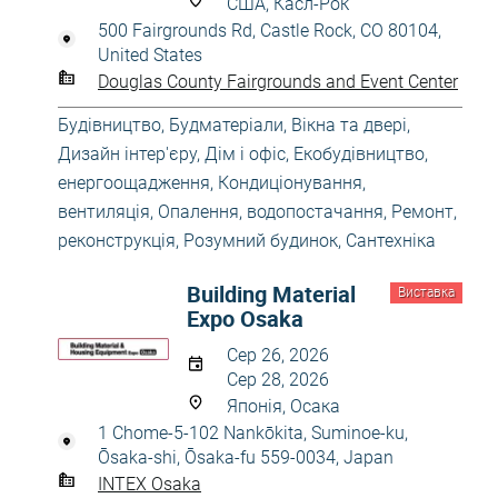
США, Касл-Рок
500 Fairgrounds Rd, Castle Rock, CO 80104,
United States
Douglas County Fairgrounds and Event Center
Будівництво
,
Будматеріали
,
Вікна та двері
,
Дизайн інтер'єру
,
Дім і офіс
,
Екобудівництво,
енергоощадження
,
Кондиціонування,
вентиляція
,
Опалення, водопостачання
,
Ремонт,
реконструкція
,
Розумний будинок
,
Сантехніка
Building Material
Виставка
Expo Osaka
Сер 26, 2026
Сер 28, 2026
Японія, Осака
1 Chome-5-102 Nankōkita, Suminoe-ku,
Ōsaka-shi, Ōsaka-fu 559-0034, Japan
INTEX Osaka