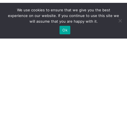
We use cookies to ensure that we give you the best
experience on our website. If you continue to use this site we
will assume that you are happy with it.
Ok
Які типи виставкових стендів
ми можемо вам
запропонувати