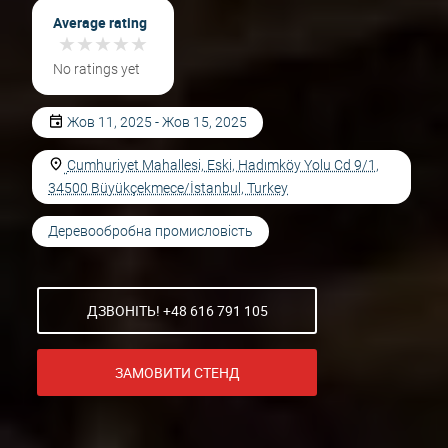
Average rating
★
★
★
★
★
★
★
★
★
★
No ratings yet
Жов 11, 2025 - Жов 15, 2025
Cumhuriyet Mahallesi, Eski, Hadımköy Yolu Cd 9/1,
34500 Büyükçekmece/İstanbul, Turkey
Деревообробна промисловість
ДЗВОНІТЬ! +48 616 791 105
ЗАМОВИТИ СТЕНД