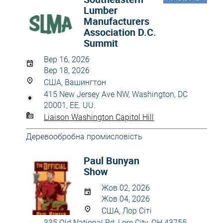
Lumber
Manufacturers
Association D.C.
Summit
Вер 16, 2026
Вер 18, 2026
США, Вашингтон
415 New Jersey Ave NW, Washington, DC
20001, EE. UU.
Liaison Washington Capitol Hill
Деревообробна промисловість
Paul Bunyan
Show
Жов 02, 2026
Жов 04, 2026
США, Лор Сіті
335 Old National Rd, Lore City, OH 43755,