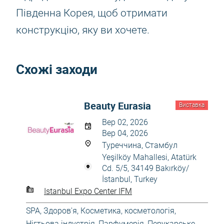
Південна Корея, щоб отримати
конструкцію, яку ви хочете.
Схожі заходи
Beauty Eurasia
Виставка
Вер 02, 2026
Вер 04, 2026
Туреччина, Стамбул
Yeşilköy Mahallesi, Atatürk
Cd. 5/5, 34149 Bakırköy/
İstanbul, Turkey
Istanbul Expo Center IFM
SPA
,
Здоров'я
,
Косметика, косметологія
,
Нігтьова індустрія
,
Парфумерія
,
Перукарське