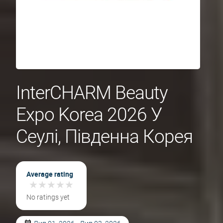
InterCHARM Beauty
Expo Korea 2026 У
Сеулі, Південна Корея
Average rating
★
★
★
★
★
★
★
★
★
★
No ratings yet