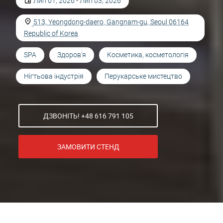
Лип 01, 2026 - Лип 03, 2026
513, Yeongdong-daero, Gangnam-gu, Seoul 06164
Republic of Korea
SPA
Здоров'я
Косметика, косметологія
Нігтьова індустрія
Перукарське мистецтво
ДЗВОНІТЬ! +48 616 791 105
ЗАМОВИТИ СТЕНД