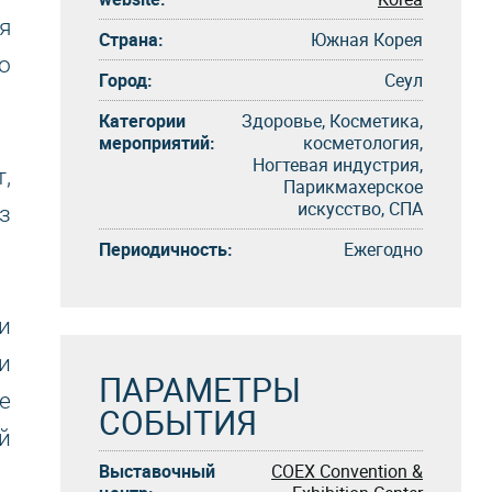
я
Страна:
Южная Корея
о
Город:
Сеул
Категории
Здоровье, Косметика,
мероприятий:
косметология,
Ногтевая индустрия,
,
Парикмахерское
искусство, СПА
з
Периодичность:
Eжегоднo
и
и
ПАРАМЕТРЫ
е
СОБЫТИЯ
й
Выставочный
COEX Convention &