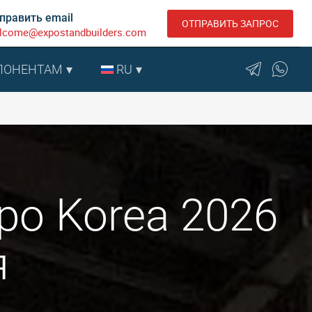
править email
ОТПРАВИТЬ ЗАПРОС
lcome@expostandbuilders.com
ПОНЕНТАМ
RU
po Korea 2026
я