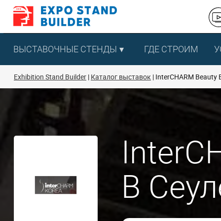
Перейти
к
содержанию
ВЫСТАВОЧНЫЕ СТЕНДЫ
ГДЕ СТРОИМ
У
Exhibition Stand Builder
Каталог выставок
InterCHARM Beauty 
InterC
В Сеул