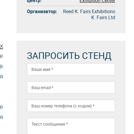
центр:
Exhibition Center
Организатор:
Reed K. Fairs Exhibitions
K. Fairs Ltd
х
ЗАПРОСИТЬ СТЕНД
е
в
я
е
я