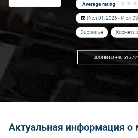
★
★
★
★
Average rating
Июл 01, 2026 - Июл 03
Здоровье
Косметик
ЗВОНИТЕ! +48 616 79
Актуальная информация о 