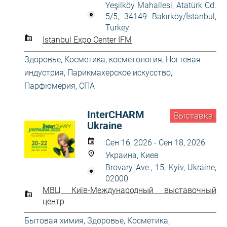
Yeşilköy Mahallesi, Atatürk Cd.
5/5, 34149 Bakırköy/İstanbul,
Turkey
Istanbul Expo Center IFM
Здоровье
,
Косметика, косметология
,
Ногтевая
индустрия
,
Парикмахерское искусство
,
Парфюмерия
,
СПА
InterCHARM
Выставка
Ukraine
Сен 16, 2026 - Сен 18, 2026
Украина, Киев
Brovary Ave., 15, Kyiv, Ukraine,
02000
МВЦ Київ-Международный выставочный
центр
Бытовая химия
,
Здоровье
,
Косметика,