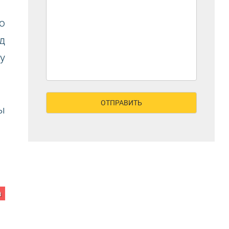
о
д
у
ы
а