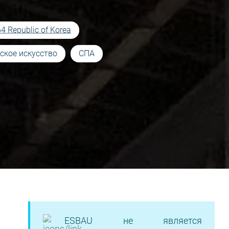
4 Republic of Korea
ское искусство
СПА
ESBAU не является