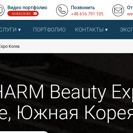
Видео портфолио
Позвонить
От
+48 616 791 105
we
СЛУГИ
ПОРТФОЛИО
КОНТАКТЫ
ЭКС
Expo Korea
HARM Beauty Ex
е, Южная Коре