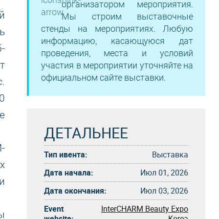
организатором мероприятия.
й
Мы строим выставочные
стенды на мероприятиях. Любую
ь
информацию, касающуюся дат
-
проведения, места и условий
т
участия в мероприятии уточняйте на
официальном сайте выставки.
.
0
е
ДЕТАЛЬНЕЕ
-
Тип ивента:
Выставка
х
Дата начала:
Июл 01, 2026
и
Дата окончания:
Июл 03, 2026
Event
InterCHARM Beauty Expo
ы
website:
Korea