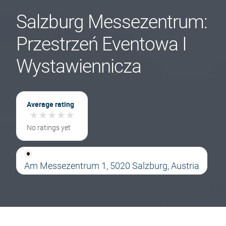
Salzburg Messezentrum:
Przestrzeń Eventowa I
Wystawiennicza
Average rating
★
★
★
★
★
★
★
★
★
★
No ratings yet
Am Messezentrum 1, 5020 Salzburg, Austria