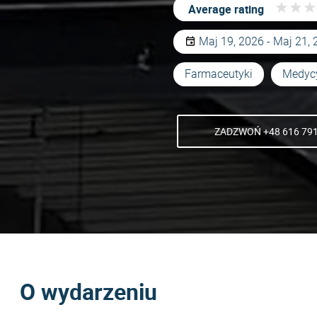
★
★
★
★
★
★
Average rating
Maj 19, 2026 - Maj 21,
Farmaceutyki
Medyc
ZADZWOŃ +48 616 791
O wydarzeniu