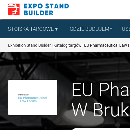
Skip
to
content
STOISKA TARGOWE
GDZIE BUDUJEMY
US
Exhibition Stand Builder
Katalog targów
EU Pharmaceutical Law 
EU Pha
W Bruks