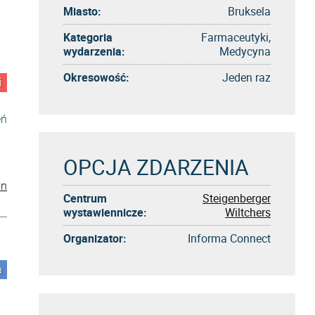
Miasto:
Bruksela
Kategoria
Farmaceutyki,
wydarzenia:
Medycyna
Okresowość:
Jeden raz
i
eń
OPCJA ZDARZENIA
on
Centrum
Steigenberger
wystawiennicze:
Wiltchers
Organizator:
Informa Connect
a