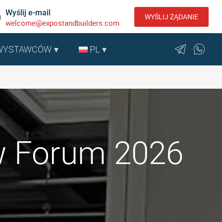
Wyślij e-mail
WYŚLIJ ŻĄDANIE
welcome@expostandbuilders.com
 WYSTAWCÓW
PL
w Forum 2026