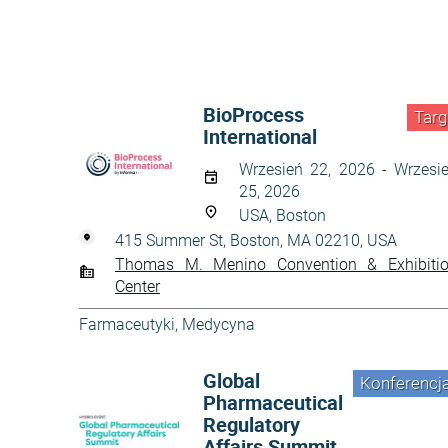
BioProcess
Targ
International
Wrzesień 22, 2026 - Wrzesi
25, 2026
USA, Boston
415 Summer St, Boston, MA 02210, USA
Thomas M. Menino Convention & Exhibiti
Center
Farmaceutyki
,
Medycyna
Global
Konferencj
Pharmaceutical
Regulatory
Affairs Summit