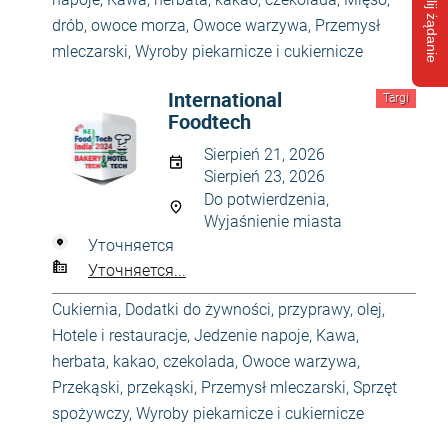
Wyślij żądanie
drób, owoce morza
,
Owoce warzywa
,
Przemysł
mleczarski
,
Wyroby piekarnicze i cukiernicze
International
Targi
Foodtech
Sierpień 21, 2026
Sierpień 23, 2026
Do potwierdzenia,
Wyjaśnienie miasta
Уточняется
Уточняется...
Cukiernia
,
Dodatki do żywności, przyprawy, olej
,
Hotele i restauracje
,
Jedzenie napoje
,
Kawa,
herbata, kakao, czekolada
,
Owoce warzywa
,
Przekąski, przekąski
,
Przemysł mleczarski
,
Sprzęt
spożywczy
,
Wyroby piekarnicze i cukiernicze