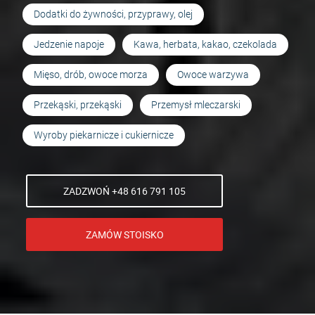
Dodatki do żywności, przyprawy, olej
Jedzenie napoje
Kawa, herbata, kakao, czekolada
Mięso, drób, owoce morza
Owoce warzywa
Przekąski, przekąski
Przemysł mleczarski
Wyroby piekarnicze i cukiernicze
ZADZWOŃ +48 616 791 105
ZAMÓW STOISKO