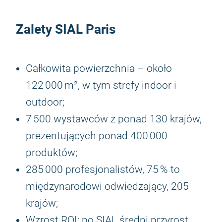
Zalety SIAL Paris
Całkowita powierzchnia – około
122 000 m², w tym strefy indoor i
outdoor;
7 500 wystawców z ponad 130 krajów,
prezentujących ponad 400 000
produktów;
285 000 profesjonalistów, 75 % to
międzynarodowi odwiedzający, 205
krajów;
Wzrost ROI: po SIAL średni przyrost