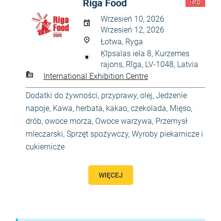
Riga Food
Targi
Wrzesień 10, 2026
Wrzesień 12, 2026
Łotwa, Ryga
Ķīpsalas iela 8, Kurzemes
rajons, Rīga, LV-1048, Latvia
International Exhibition Centre
Dodatki do żywności, przyprawy, olej
,
Jedzenie
napoje
,
Kawa, herbata, kakao, czekolada
,
Mięso,
drób, owoce morza
,
Owoce warzywa
,
Przemysł
mleczarski
,
Sprzęt spożywczy
,
Wyroby piekarnicze i
cukiernicze
WIĘCEJ