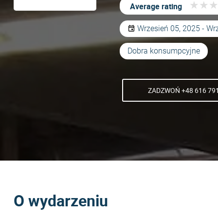
★
★
★
★
Average rating
Wrzesień 05, 2025 - Wr
Dobra konsumpcyjne
ZADZWOŃ +48 616 791
O wydarzeniu