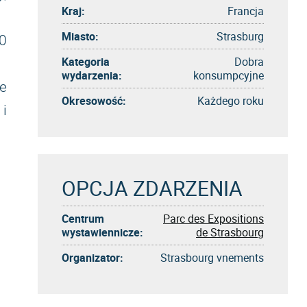
Kraj:
Francja
Miasto:
Strasburg
0
Kategoria
Dobra
wydarzenia:
konsumpcyjne
e
Okresowość:
Każdego roku
i
OPCJA ZDARZENIA
Centrum
Parc des Expositions
wystawiennicze:
de Strasbourg
Organizator:
Strasbourg vnements