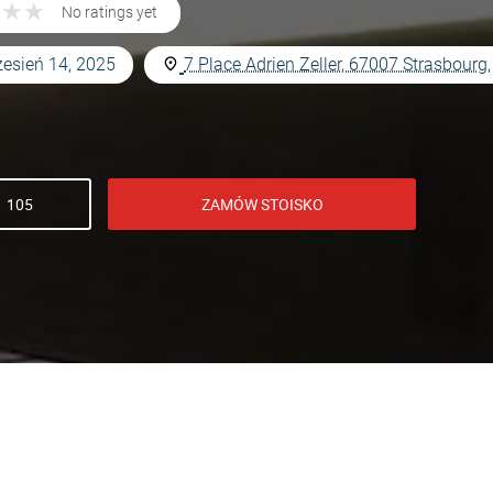
★
★
★
★
★
★
No ratings yet
zesień 14, 2025
7 Place Adrien Zeller, 67007 Strasbourg
 105
ZAMÓW STOISKO