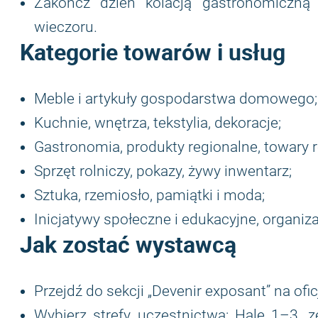
Zakończ dzień kolacją gastronomiczn
wieczoru.
Kategorie towarów i usług
Meble i artykuły gospodarstwa domowego;
Kuchnie, wnętrza, tekstylia, dekoracje;
Gastronomia, produkty regionalne, towary r
Sprzęt rolniczy, pokazy, żywy inwentarz;
Sztuka, rzemiosło, pamiątki i moda;
Inicjatywy społeczne i edukacyjne, organiza
Jak zostać wystawcą
Przejdź do sekcji „Devenir exposant” na oficj
Wybierz strefy uczestnictwa: Hale 1–3, ze