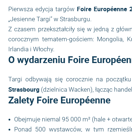
Foire Européenne 
Pierwsza edycja targów
„Jesienne Targi” w Strasburgu.
Z czasem przekształciły się w jedną z głów
corocznym tematem-gościem: Mongolia, Ku
Irlandia i Włochy.
O wydarzeniu
Foire Europée
Targi odbywają się corocznie na początk
Strasbourg
(dzielnica Wacken), łącząc handel
Zalety Foire Européenne
Obejmuje niemal 95 000 m² (hale + otwarte
Ponad 500 wystawców, w tym rzemieślnic