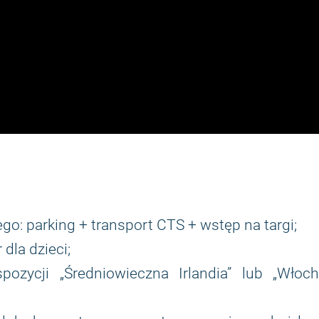
go: parking + transport CTS + wstęp na targi;
 dla dzieci;
ozycji „Średniowieczna Irlandia” lub „Włoch