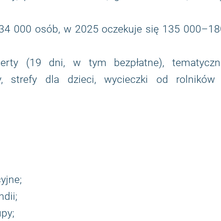
134 000 osób, w 2025 oczekuje się 135 000–18
certy (19 dni, w tym bezpłatne), tematyczn
y, strefy dla dzieci, wycieczki od rolników 
yjne;
dii;
upy;