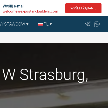
Wyślij e-mail
WYŚLIJ ŻĄDANIE
welcome@expostandbuilders.com
 WYSTAWCÓW
PL
 W Strasburg,