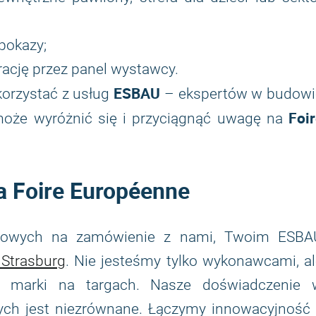
pokazy;
trację przez panel wystawcy.
ESBAU
korzystać z usług
– ekspertów w budowi
Foi
może wyróżnić się i przyciągnąć uwagę na
a Foire Européenne
argowych na zamówienie z nami, Twoim ESBA
 Strasburg
. Nie jesteśmy tylko wykonawcami, a
jej marki na targach. Nasze doświadczenie 
ych jest niezrównane. Łączymy innowacyjność 