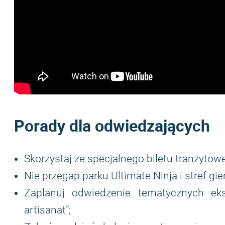
Porady dla odwiedzających
Skorzystaj ze specjalnego biletu tranzytowe
Nie przegap parku Ultimate Ninja i stref gier
Zaplanuj odwiedzenie tematycznych eksp
artisanat”;