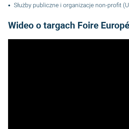
Służby publiczne i organizacje non-profit (
Wideo o targach Foire Europ