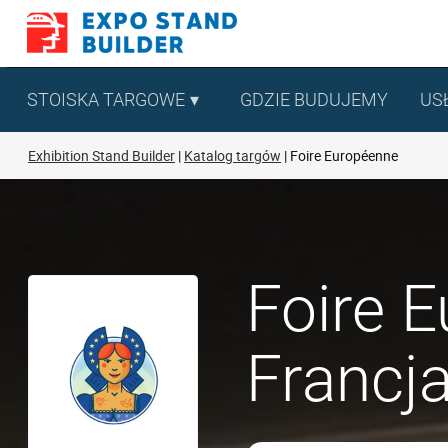
Skip
to
content
STOISKA TARGOWE
GDZIE BUDUJEMY
US
Exhibition Stand Builder
Katalog targów
Foire Européenne
Foire 
Francj