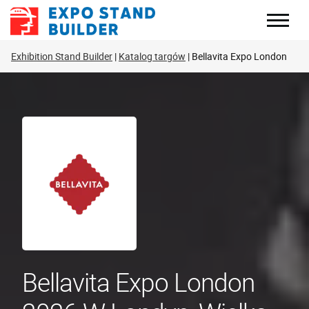
Skip
to
content
Exhibition Stand Builder
Katalog targów
Bellavita Expo London
Bellavita Expo London