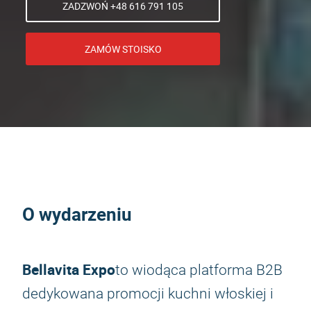
ZADZWOŃ +48 616 791 105
ZAMÓW STOISKO
O wydarzeniu
Bellavita Expo
to wiodąca platforma B2B
dedykowana promocji kuchni włoskiej i