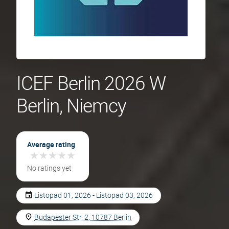
ICEF Berlin 2026 W
Berlin, Niemcy
Average rating
★
★
★
★
★
★
★
★
★
★
No ratings yet
Listopad 01, 2026 - Listopad 03, 2026
Budapester Str. 2, 10787 Berlin