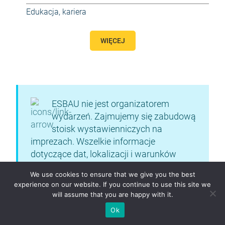
Edukacja, kariera
WIĘCEJ
ESBAU nie jest organizatorem
wydarzeń. Zajmujemy się zabudową
stoisk wystawienniczych na
imprezach. Wszelkie informacje
dotyczące dat, lokalizacji i warunków
uczestnictwa w wydarzeniu można
We use cookies to ensure that we give you the best
znaleźć na oficjalnej stronie internetowej
experience on our website. If you continue to use this site we
wystawy.
will assume that you are happy with it.
Ok