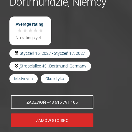
Dortmundzie, Niemcy
Average rating
★
★
★
★
★
★
★
★
★
★
No ratings yet
Styczeń 16, 2027 - Styczeń 17, 2027
Strobelallee 45 , Dortmund, Germany
Medycyna
Okulistyka
ZADZWOŃ +48 616 791 105
ZAMÓW STOISKO