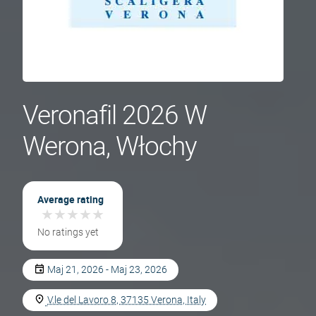
Veronafil 2026 W
Werona, Włochy
Average rating
★
★
★
★
★
★
★
★
★
★
No ratings yet
Maj 21, 2026 - Maj 23, 2026
V.le del Lavoro 8, 37135 Verona, Italy