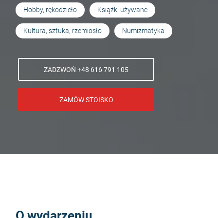
Hobby, rękodzieło
Książki używane
Kultura, sztuka, rzemiosło
Numizmatyka
ZADZWOŃ +48 616 791 105
ZAMÓW STOISKO
O wydarzeniu