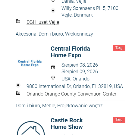
Dania, Vejle
Willy Sørensens Pl. 5, 7100
Vejle, Denmark
DGI Huset Vejle
Akcesoria
,
Dom i biuro
,
Włókienniczy
Central Florida
Targi
Home Expo
Sierpień 08, 2026
Sierpień 09, 2026
USA, Orlando
9800 International Dr, Orlando, FL 32819, USA
Orlando Orange County Convention Center
Dom i biuro
,
Meble
,
Projektowanie wnętrz
Castle Rock
Targi
Home Show