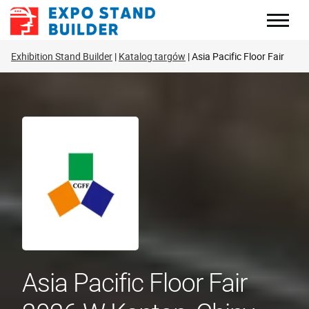
Skip
to
content
Exhibition Stand Builder
Katalog targów
Asia Pacific Floor Fair
Asia Pacific Floor Fair