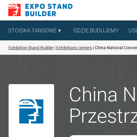
Skip
to
content
STOISKA TARGOWE
GDZIE BUDUJEMY
US
Exhibition Stand Builder
Exhibitions centers
China National Conven
China N
Przestr