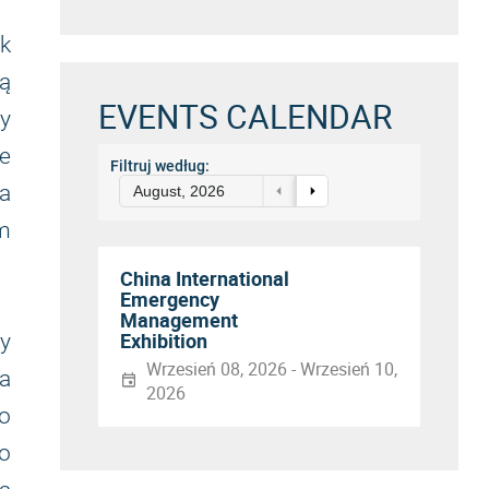
sk
ą
EVENTS CALENDAR
by
e
Filtruj według:
na
August, 2026
m
China International
Emergency
Management
Exhibition
y
Wrzesień 08, 2026 - Wrzesień 10,
a
2026
o
o