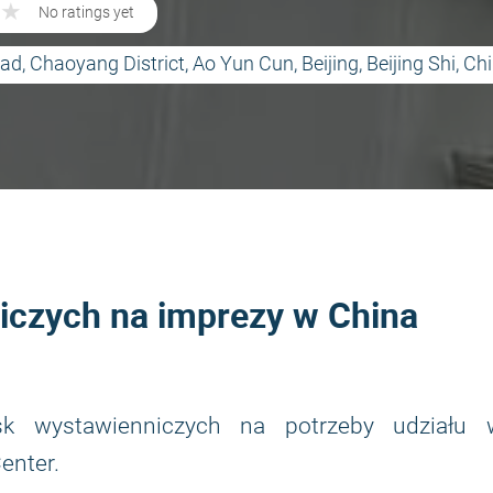
★
★
No ratings yet
d, Chaoyang District, Ao Yun Cun, Beijing, Beijing Shi, Ch
iczych na imprezy w China
sk wystawienniczych na potrzeby udziału 
enter.