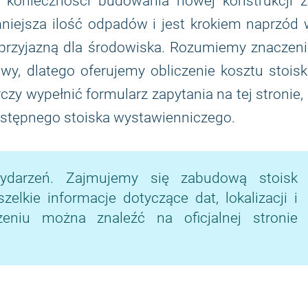
 konieczności budowania nowej konstrukcji z
niejsza ilość odpadów i jest krokiem naprzód 
 przyjazną dla środowiska. Rozumiemy znaczen
y, dlatego oferujemy obliczenie kosztu stoisk
y wypełnić formularz zapytania na tej stronie,
astępnego stoiska wystawienniczego.
ydarzeń. Zajmujemy się zabudową stoisk
lkie informacje dotyczące dat, lokalizacji i
niu można znaleźć na oficjalnej stronie