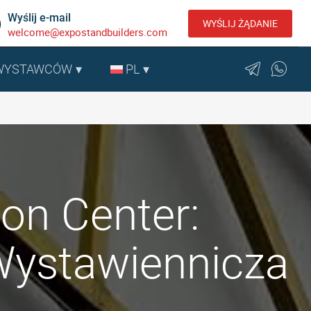
Wyślij e-mail
WYŚLIJ ŻĄDANIE
welcome@expostandbuilders.com
 WYSTAWCÓW
PL
on Center:
Wystawiennicza