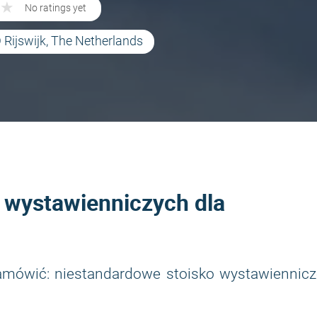
★
★
No ratings yet
Rijswijk, The Netherlands
k wystawienniczych dla
zamówić: niestandardowe stoisko wystawiennicz