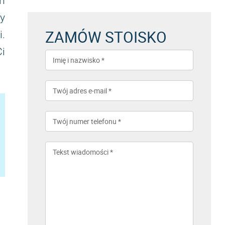
m
y
ZAMÓW STOISKO
.
Ci