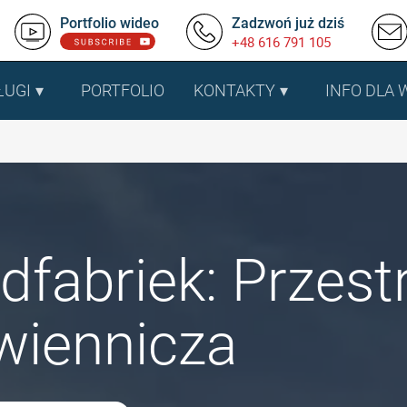
Portfolio wideo
Zadzwoń już dziś
+48 616 791 105
ŁUGI
PORTFOLIO
KONTAKTY
INFO DLA
dfabriek: Przes
wiennicza