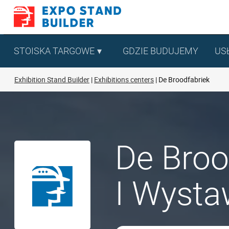
Skip
to
content
STOISKA TARGOWE
GDZIE BUDUJEMY
US
Exhibition Stand Builder
Exhibitions centers
De Broodfabriek
De Broo
I Wysta