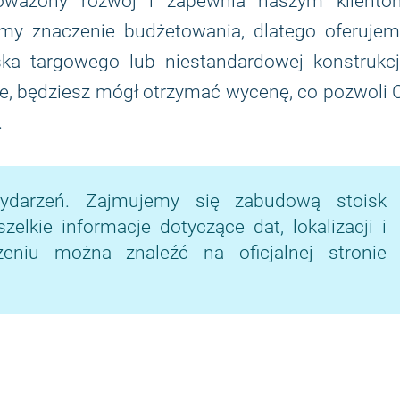
noważony rozwój i zapewnia naszym kliento
my znaczenie budżetowania, dlatego oferujem
a targowego lub niestandardowej konstrukcji
ie, będziesz mógł otrzymać wycenę, co pozwoli 
.
ydarzeń. Zajmujemy się zabudową stoisk
lkie informacje dotyczące dat, lokalizacji i
niu można znaleźć na oficjalnej stronie