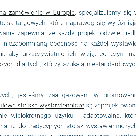
 na zamówienie w Europie
, specjalizujemy się
toisk targowych, które naprawdę się wyróżniaj
ania zapewnia, że każdy projekt odzwierciedl
ząc niezapomnianą obecność na każdej wystawie
i, aby urzeczywistnić ich wizję, co czyni na
czych
dla tych, którzy szukają niestandardowyc
owych, jesteśmy zaangażowani w promowani
łowe stoiska wystawiennicze
są zaprojektowan
ie wielokrotnego użytku i adaptowalne, któr
aniu do tradycyjnych stoisk wystawienniczych