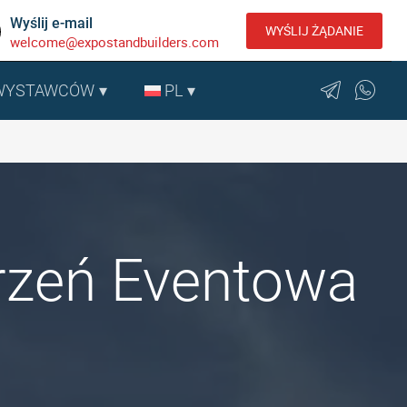
Wyślij e-mail
WYŚLIJ ŻĄDANIE
welcome@expostandbuilders.com
 WYSTAWCÓW
PL
trzeń Eventowa