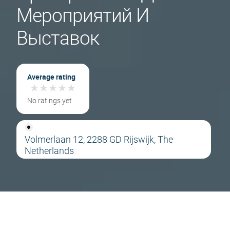
Мероприятий И
Выставок
Average rating
★
★
★
★
★
★
★
★
★
★
No ratings yet
Volmerlaan 12, 2288 GD Rijswijk, The
Netherlands