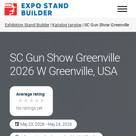
Skip
to
content
Exhibition Stand Builder
Katalog targów
SC Gun Show Greenville
SC Gun Show Greenville
2026 W Greenville, USA
Average rating
★
★
★
★
★
★
★
★
★
★
No ratings yet
Maj 23, 2026 - Maj 24, 2026