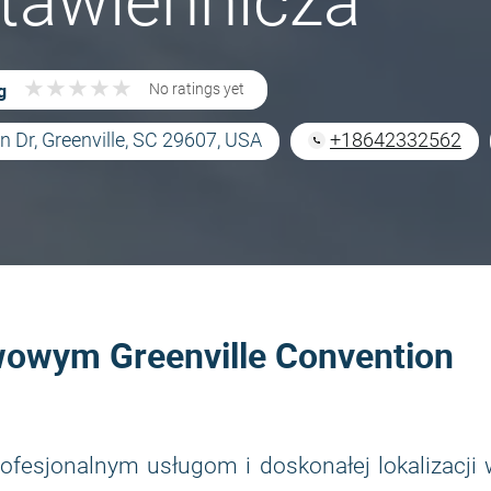
tawiennicza
★
★
★
★
★
★
★
★
★
★
g
No ratings yet
n Dr, Greenville, SC 29607, USA
+18642332562
wowym Greenville Convention
rofesjonalnym usługom i doskonałej lokalizacji