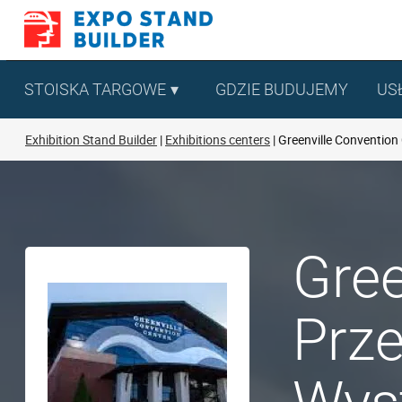
Skip
to
content
STOISKA TARGOWE
GDZIE BUDUJEMY
US
Exhibition Stand Builder
Exhibitions centers
Greenville Convention
Gree
Prze