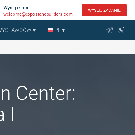
Wyślij e-mail
WYŚLIJ ŻĄDANIE
welcome@expostandbuilders.com
 WYSTAWCÓW
PL
n Center:
 I