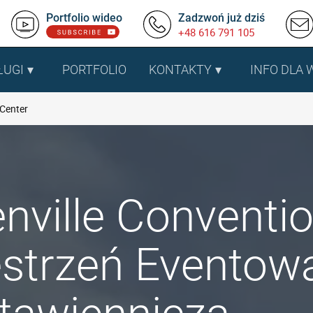
Portfolio wideo
Zadzwoń już dziś
+48 616 791 105
ŁUGI
PORTFOLIO
KONTAKTY
INFO DLA
 Center
nville Conventio
strzeń Eventowa