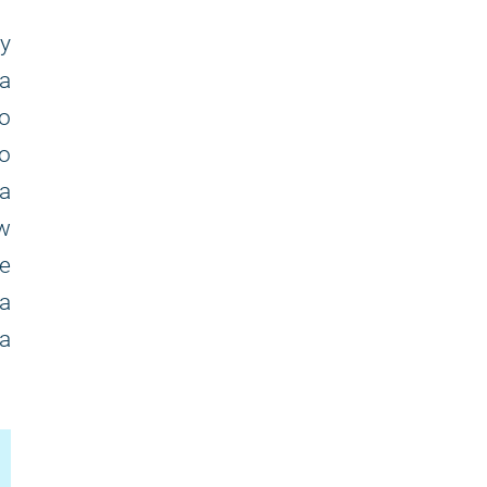
y
a
o
o
a
w
ie
a
 a