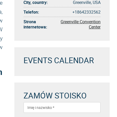
City, country:
Greenville, USA
ce
a,
Telefon:
+18642332562
w
Strona
Greenville Convention
internetowa:
Center
W
zy
 w
EVENTS CALENDAR
n
ZAMÓW STOISKO