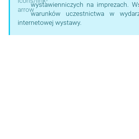
wystawienniczych na imprezach. Wsze
warunków uczestnictwa w wydarze
internetowej wystawy.