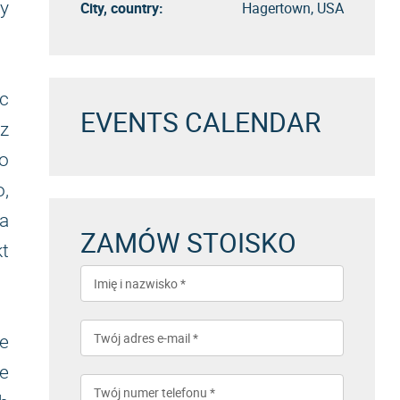
y
City, country:
Hagertown, USA
ąc
EVENTS CALENDAR
sz
ko
o,
a
ZAMÓW STOISKO
kt
ie
ne