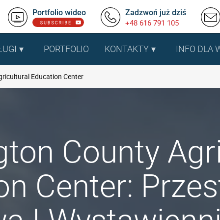
Portfolio wideo
Zadzwoń już dziś
+48 616 791 105
ŁUGI
PORTFOLIO
KONTAKTY
INFO DLA
icultural Education Center
ton County Agri
on Center: Przes