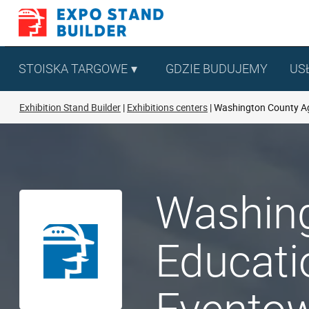
Skip
to
content
STOISKA TARGOWE
GDZIE BUDUJEMY
US
Exhibition Stand Builder
Exhibitions centers
Washington County Agr
Washing
Educati