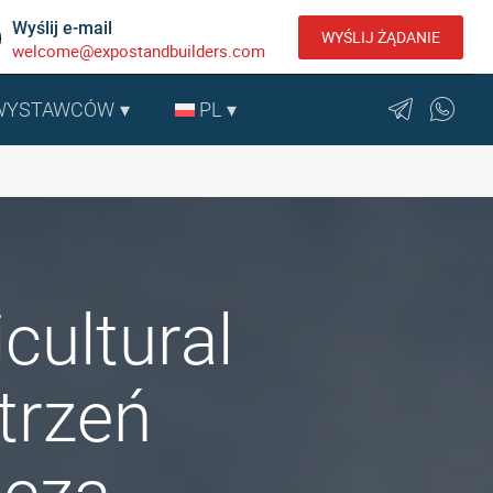
Wyślij e-mail
WYŚLIJ ŻĄDANIE
welcome@expostandbuilders.com
 WYSTAWCÓW
PL
cultural
trzeń