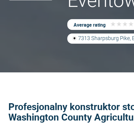
Eventow
★
★
★
★
★
★
★
★
Average rating
7313 Sharpsburg Pike,
Profesjonalny konstruktor st
Washington County Agricultu