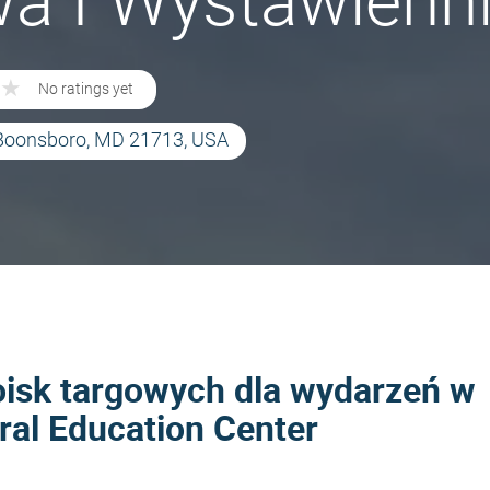
a I Wystawienn
★
★
No ratings yet
 Boonsboro, MD 21713, USA
oisk targowych dla wydarzeń w
ral Education Center