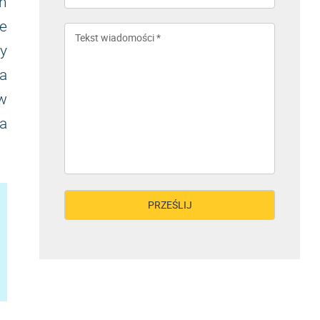
h
ne
y
a
 w
a